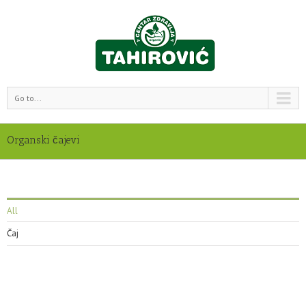
Go to...
Organski čajevi
All
Čaj