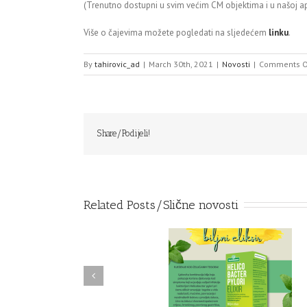
(Trenutno dostupni u svim većim CM objektima i u našoj a
Više o čajevima možete pogledati na sljedećem
linku
.
By
tahirovic_ad
|
March 30th, 2021
|
Novosti
|
Comments O
Share/Podijeli!
Related Posts/Slične novosti
BILJNI ELIKSIR –
NOVO – Zimski čaj
HELICOBACTER PYLORY