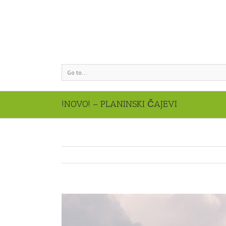
Go to...
!NOVO! – PLANINSKI ČAJEVI