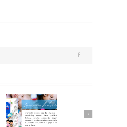
NOVI PROIZVOD – ĐUMBIR
j
KAPI