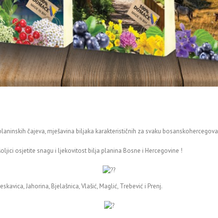
planinskih čajeva, mješavina biljaka karakterističnih za svaku bosanskohercego
ljici osjetite snagu i ljekovitost bilja planina Bosne i Hercegovine !
skavica, Jahorina, Bjelašnica, Vlašić, Maglić, Trebević i Prenj.