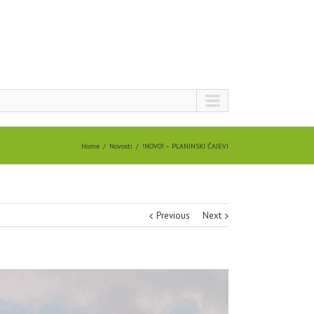
Home
Novosti
!NOVO! – PLANINSKI ČAJEVI
Previous
Next