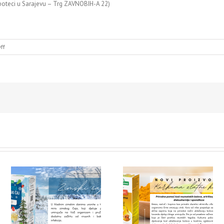
poteci u Sarajevu – Trg ZAVNOBIH-A 22)
on
ff
!NOVO!
–
PLANINSKI
ČAJEVI
NOVI PROIZVOD – Kurkuma
NOVO – Immuno kids ča
zlatne kapi