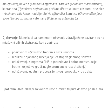
millefolium
), nevena (
Calendula officinalis
), zdravca (
Geranium macrorrhizum
),
kantariona (
Hypericum perforatum
), peršuna (Petroselinum crispum), brusnice
(
Vaccinium vitis-idaea
), kadulje (
Salvia officinalis
), kamilice (
Chamomillae flos
),
zove (
Sambucus nigra
), valerijane (
Valerianae officinalis L
.).
Djelovanje:
Biljne kapi sa namjenom očuvanja zdravlja žene bazirane su na
mješavini biljnih ekstrakata koji doprinose:
pozitivnom učinku kod tretiranja cista i mioma
redukciji pojačanog lučenja bjeličastog vaginalnog sekreta
ublažavanju simptoma PMS-a (neredovne i bolne menstruacije,
bolne i osjetljive grudi, nagle promjene u raspoloženju)
ublažavanju upalnih procesa ženskog reproduktivnog trakta
Upotreba
: Uzeti 20 kapi sa vodom i konzumirati tri puta dnevno poslije jela
.