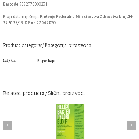
Barcode
3872770000231
Broj i datum rješenja:
Rješenje Federalno Ministarstva Zdravstva broj;04-
37-5135/19-DP od 27.04.2020
Product category/Kategorija proizvoda
Biljne kapi
Cat/Kat:
Related products/Slični proizvodi
ICOBACTER PYLORY
KURKUMA ZLATNE KAPI
biljni elixir