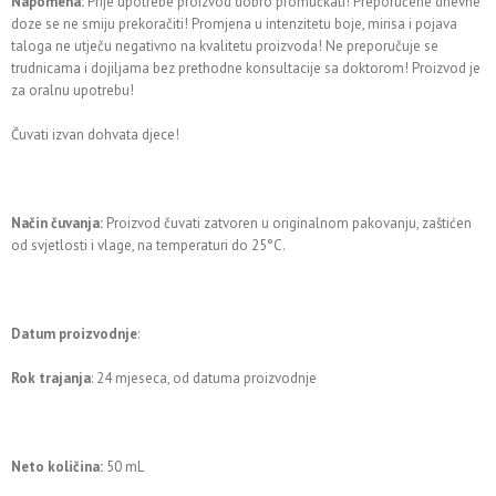
Napomena:
Prije upotrebe proizvod dobro promućkati! Preporučene dnevne
doze se ne smiju prekoračiti! Promjena u intenzitetu boje, mirisa i pojava
taloga ne utječu negativno na kvalitetu proizvoda! Ne preporučuje se
trudnicama i dojiljama bez prethodne konsultacije sa doktorom! Proizvod je
za oralnu upotrebu!
Čuvati izvan dohvata djece!
Način čuvanja:
Proizvod čuvati zatvoren u originalnom pakovanju, zaštićen
od svjetlosti i vlage, na temperaturi do 25°C.
Datum proizvodnje
:
Rok trajanja
: 24 mjeseca, od datuma proizvodnje
Neto količina:
50 mL