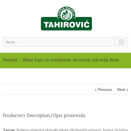
Go to...
Femital – Biljne kapi sa namjenom očuvanja zdravlja žene
Previous
Next
Productsct Description/Opis proizvoda
Sastav:
Vodeno-etanolni ekstrakt vrkute (
Alchemilla vulgaris
), kunice (
Achillea