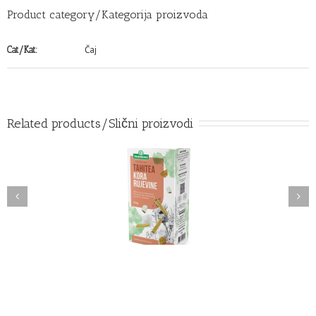
Product category/Kategorija proizvoda
Čaj
Cat/Kat:
Related products/Slični proizvodi
INA KORA – Biljni čaj
akšavanje problema sa
Tahitea – CRNA BAZGA plod
jeskom u bubrezima