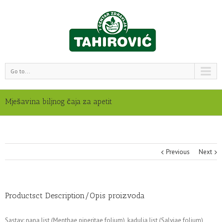
Go to...
Mješavina biljnog čaja za apetit
Previous
Next
Productsct Description/Opis proizvoda
Sastav: nana list (Menthae piperitae folium), kadulja list (Salviae folium),