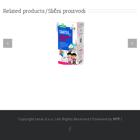
Related products/Slični proizvodi
Immuno kids
IMMUNO SUPER 7
Copyright Jasal d.o.o. | All Rights Reserved | Powered by
MTF
|