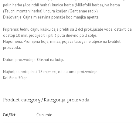
pelin herba (Absinthii herba), kunica herba (Millefolii herba), iva herba
(Teucrii montani herba) lincura korijen (Gentianae radix)
Djelovanje: Čajna mješavina pomaže kod manjka apetita.
Priprema: Jednu čajnu kašiku čaja preliti sa 2 dcl proključale vode, ostaviti da
odstoji 10 min, procijediti i piti 3 puta dnevno po 2 šolje.
Napomena: Promjena boje, mirisa, pojava taloga ne utječe na kvalitet
proizvoda.
Datum proizvodnje: Otisnut na kutiji.
Najbolje upotrijebiti: 18 mjeseci, od datuma proizvodnje.
Količina: 50 gr
Product category/Kategorija proizvoda
Čajni mix
Cat/Kat: