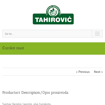
Go to...
Ćurokot mast
Previous
Next
Productsct Description/Opis proizvoda
Sastav: Vazelin, lanolin, ulje čurokota.