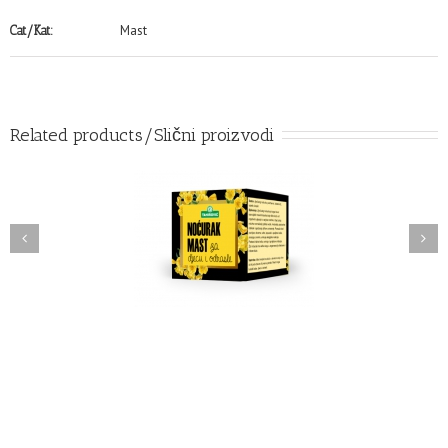
Mast
Cat/Kat:
Related products/Slični proizvodi
RAK MAST za djecu I
NEVEN MAST
odrasle