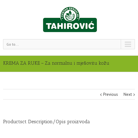
Go to...
KREMA ZA RUKE – Za normalnu i mješovitu kožu
Previous
Next
Productsct Description/Opis proizvoda