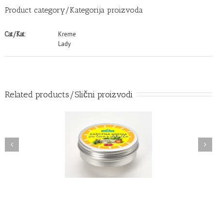
Product category/Kategorija proizvoda
Kreme
Cat/Kat:
Lady
Related products/Slični proizvodi
 za lice i ruke 75 mL
Zimska krema za lice i ruke
Summer edition