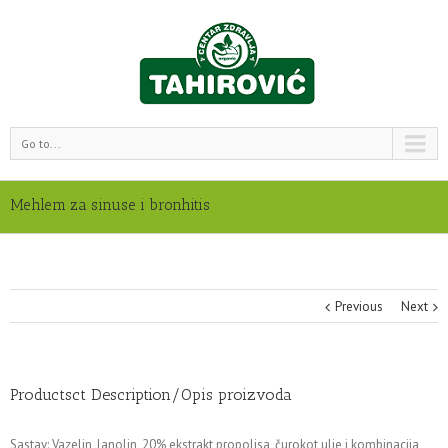
Go to...
Mehlem za sinuse i bronhitis
Previous
Next
Productsct Description/Opis proizvoda
Sastav: Vazelin, lanolin, 20% ekstrakt propolisa, čurokot ulje i kombinacija