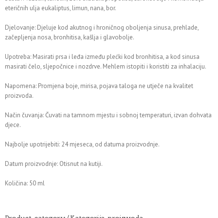
eteričnih ulja eukaliptus, limun, nana, bor.
Djelovanje: Djeluje kod akutnog i hroničnog oboljenja sinusa, prehlade,
začepljenja nosa, bronhitisa, kašlja i glavobolje.
Upotreba: Masirati prsa i leđa između plećki kod bronhitisa, a kod sinusa
masirati čelo, sljepočnice i nozdrve. Mehlem istopiti i koristiti za inhalaciju.
Napomena: Promjena boje, mirisa, pojava taloga ne utječe na kvalitet
proizvoda.
Način čuvanja: Čuvati na tamnom mjestu i sobnoj temperaturi, izvan dohvata
djece.
Najbolje upotrijebiti: 24 mjeseca, od datuma proizvodnje.
Datum proizvodnje: Otisnut na kutiji.
Količina: 50 ml