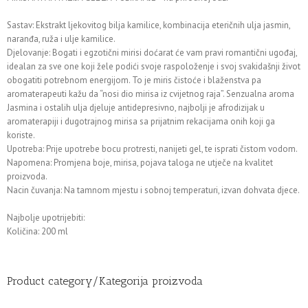
Sastav: Ekstrakt ljekovitog bilja kamilice, kombinacija eteričnih ulja jasmin,
naranđa, ruža i ulje kamilice.
Djelovanje: Bogati i egzotični mirisi doćarat će vam pravi romantični ugođaj,
idealan za sve one koji žele podići svoje raspoloženje i svoj svakidašnji život
obogatiti potrebnom energijom. To je miris čistoće i blaženstva pa
aromaterapeuti kažu da “nosi dio mirisa iz cvijetnog raja”. Senzualna aroma
Jasmina i ostalih ulja djeluje antidepresivno, najbolji je afrodizijak u
aromaterapiji i dugotrajnog mirisa sa prijatnim rekacijama onih koji ga
koriste.
Upotreba: Prije upotrebe bocu protresti, nanijeti gel, te isprati čistom vodom.
Napomena: Promjena boje, mirisa, pojava taloga ne utječe na kvalitet
proizvoda.
Nacin čuvanja: Na tamnom mjestu i sobnoj temperaturi, izvan dohvata djece.
Najbolje upotrijebiti:
Količina: 200 ml
Product category/Kategorija proizvoda