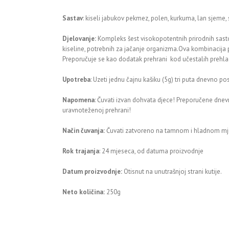
Sastav
: kiseli jabukov pekmez, polen, kurkuma, lan sjeme
Djelovanje:
Kompleks šest visokopotentnih prirodnih sastoj
kiseline, potrebnih za jačanje organizma.Ova kombinacija p
Preporučuje se kao dodatak prehrani kod učestalih prehlada, g
Upotreba
: Uzeti jednu čajnu kašiku (5g) tri puta dnevno posl
Napomena
: Čuvati izvan dohvata djece! Preporučene dnev
uravnoteženoj prehrani!
Način čuvanja:
Čuvati zatvoreno na tamnom i hladnom mj
Rok trajanja
: 24 mjeseca, od datuma proizvodnje
Datum proizvodnje:
Otisnut na unutrašnjoj strani kutije.
Neto količina:
250g