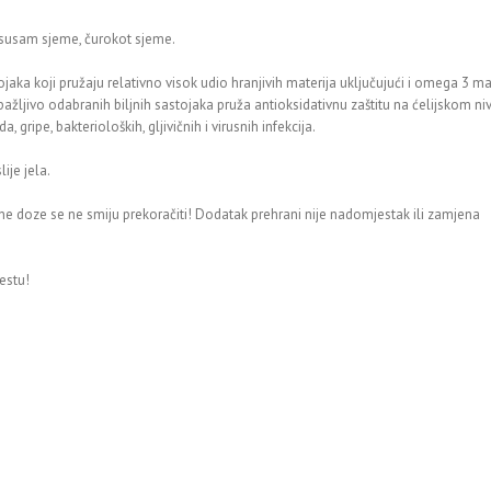
, susam sjeme, čurokot sjeme.
aka koji pružaju relativno visok udio hranjivih materija uključujući i omega 3 m
ažljivo odabranih biljnih sastojaka pruža antioksidativnu zaštitu na ćelijskom ni
ripe, bakterioloških, gljivičnih i virusnih infekcija.
ije jela.
ne doze se ne smiju prekoračiti! Dodatak prehrani nije nadomjestak ili zamjena
estu!