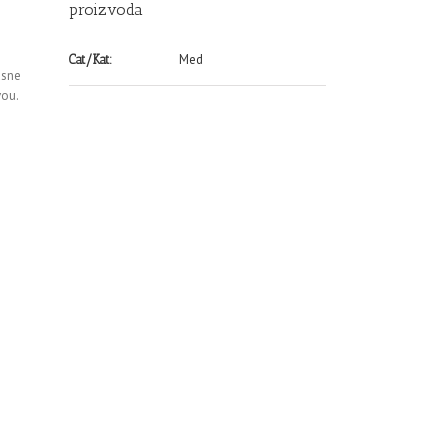
proizvoda
Med
Cat/Kat:
asne
vou.