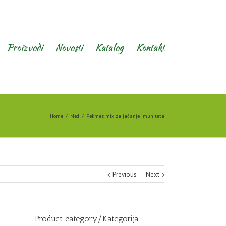
Proizvodi
Novosti
Katalog
Kontakt
Home
Med
Pekmez mix za jačanje imuniteta
Previous
Next
Product category/Kategorija