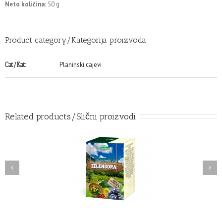
Neto količina:
50 g
Product category/Kategorija proizvoda
Planinski cajevi
Cat/Kat:
Related products/Slični proizvodi
NSKI ČAJ-ZELENGORA
PLANINSKI ČAJ-ROMANIJA