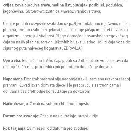
cvijet, zova plod, iva trava, malina list, plućnjak, podbijel,
podubica,
jagorčevina,
čestoslavica
, zlatnica,
vrijesak
, vranilova trava.
Uzmite predah i osvježite svaki dan uz pažljivo odabranu mješavinu mirisa
planina, pomno izabranih ljekovitih biljaka koje jačaju imunitet te vraćaju
organizmu energiju i vitalnost. Blago domaćeg bosanskohercegovačkog
čaja sa naših planina, zdravih ljekovitih biljaka u jednoj šoljici čaja vode do
sigurnog puta najvećeg bogatstva „ZDRAVLJA“.
Upotreba:
Jednu čajnu kašiku čaja preliti sa 2 dL ključale vode, ostaviti da
odstoji 10-15 min, procijediti i piti po potrebi do tri šolje dnevno.
Napomena
: Dodatak prehrani nije nadomjestak ili zamjena uravnoteženoj
prehrani! Čuvati izvan dohvata djece! Ne preporučuje se trudnicama i
dojiljama bez prethodne konsultacije sa doktorom!
Način čuvanja:
Čuvati na suhom i hladnom mjestu!
Datum proizvodnje
: Otisnut na unutrašnjoj strani kutije.
Rok trajanja:
18 mjeseci, od datuma proizvodnje.