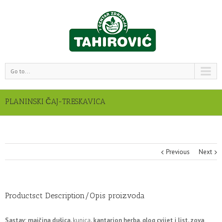
Go to...
PLANINSKI ČAJ-TRESKAVICA
Previous
Next
Productsct Description/Opis proizvoda
Sastav:
majčina dušica,
kunica
, kantarion herba, glog cvijet i list, zova