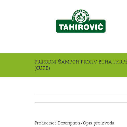
PRIRODNI ŠAMPON PROTIV BUHA I KRP
(CUKE)
Productsct Description/Opis proizvoda