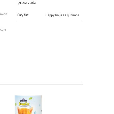
proizvoda
 Nakon
Happy linija za ljubimce
Cat/Kat:
eluje