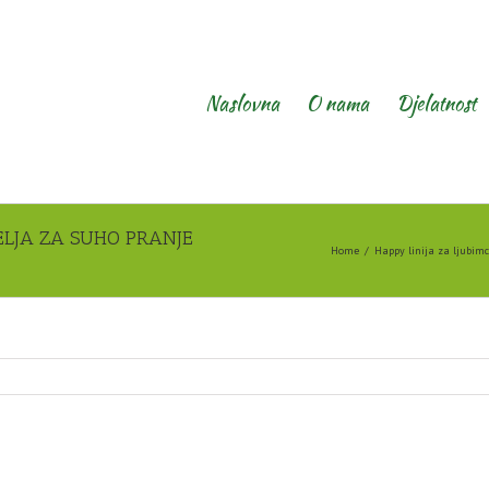
Naslovna
O nama
Djelatnost
ELJA ZA SUHO PRANJE
Home
Happy linija za ljubim