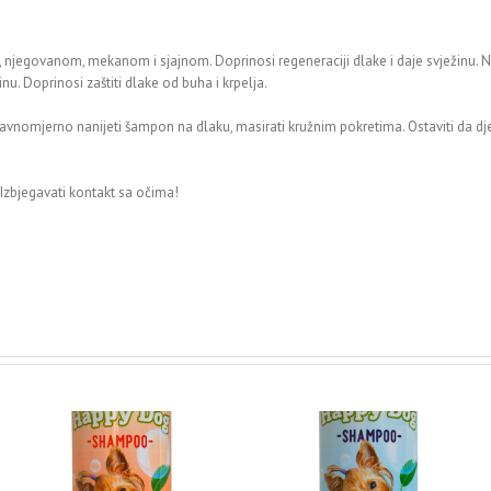
om, njegovanom, mekanom i sjajnom. Doprinosi regeneraciji dlake i daje svježinu.
u. Doprinosi zaštiti dlake od buha i krpelja.
 Ravnomjerno nanijeti šampon na dlaku, masirati kružnim pokretima. Ostaviti da dj
 Izbjegavati kontakt sa očima!