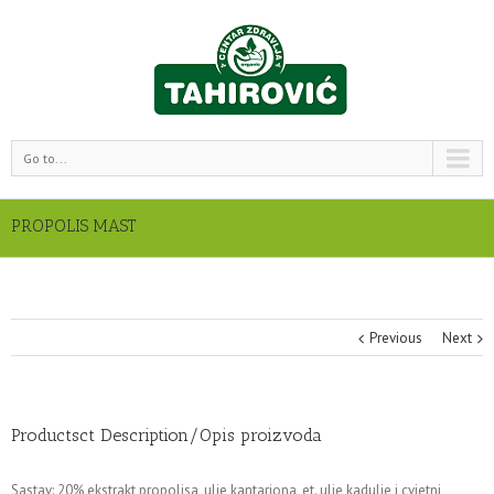
Go to...
PROPOLIS MAST
Previous
Next
Productsct Description/Opis proizvoda
Sastav: 20% ekstrakt propolisa, ulje kantariona, et. ulje kadulje i cvjetni