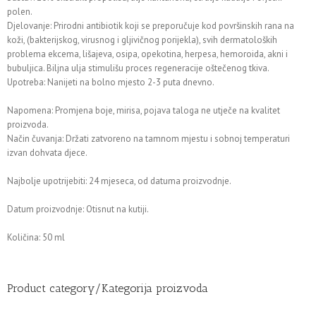
polen.
Djelovanje: Prirodni antibiotik koji se preporučuje kod površinskih rana na
koži, (bakterijskog, virusnog i gljivičnog porijekla), svih dermatoloških
problema ekcema, lišajeva, osipa, opekotina, herpesa, hemoroida, akni i
bubuljica. Biljna ulja stimulišu proces regeneracije oštečenog tkiva.
Upotreba: Nanijeti na bolno mjesto 2-3 puta dnevno.
Napomena: Promjena boje, mirisa, pojava taloga ne utječe na kvalitet
proizvoda.
Način čuvanja: Držati zatvoreno na tamnom mjestu i sobnoj temperaturi
izvan dohvata djece.
Najbolje upotrijebiti: 24 mjeseca, od datuma proizvodnje.
Datum proizvodnje: Otisnut na kutiji.
Količina: 50 ml
Product category/Kategorija proizvoda