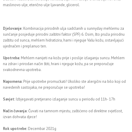
maslinovo ulje, eterično ulje ljavande, glicerol.
Djelovanje:
Kombinacija prirodnih ulja sadržanih u sunnyday mehlemu za
sunčanje posjeduje prirodni zaštitni faktor (SPF) 6. Osim, što pruža prirodnu
zaštitu od sunca, mehlem hidratizira, harni i njeguje Vašu kožu, ostavljajući
ujednačen i preplanuo ten.
Upotreba:
Mehlem nanijeti na kožu prije i poslije izlaganju suncu. Mehlem
na zdrav i prirodan način štiti, hrani i njeguje kožu, pa se preporučuje
svakodnevna upotreba.
Napomena:
Prije upotrebe promućkati! Ukoliko ste alergični na bilo koji od
navedenih sastojaka, ne preporučuje se upotreba!
Savjet:
Izbjegavati pretjerano izlaganje suncu u periodu od 11h- 17h
Način čuvanja:
Čuvati na tamnom mjestu, zaštićeno od direktne svjetlost,
izvan dohvata djece!
Rok upotrebe:
Decembar 2021g