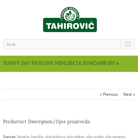
Go to...
SUNNY DAY PRIRODNI MEHLEM ZA SUNČANJE SPF 6
Previous
Next
Productsct Description/Opis proizvoda
Sastav:
Vazelin, lanolin, ulje kokosa, ulje mrkve, ulje oraha, ulje nevena,