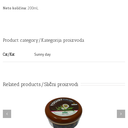
Neto količina:
200mL
Product category/Kategorija proizvoda
Sunny day
Cat/Kat:
Related products/Slični proizvodi
ović Sunny day Yogurt
Sunny day uljani ekstrakt
 lice i tijelo (poslije
mrkve i zelenih oraščića
sunčanja)