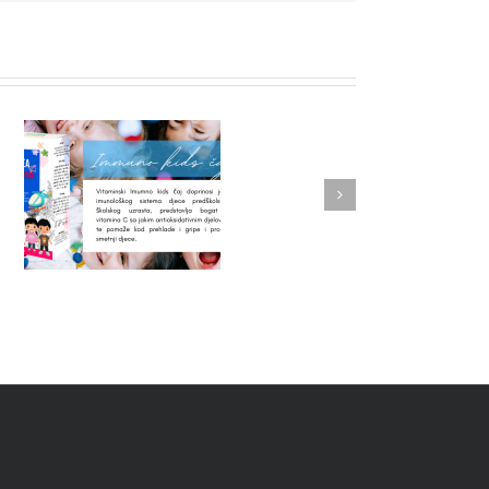
NOVI PROIZVOD – ĐUMBIR
j
KAPI