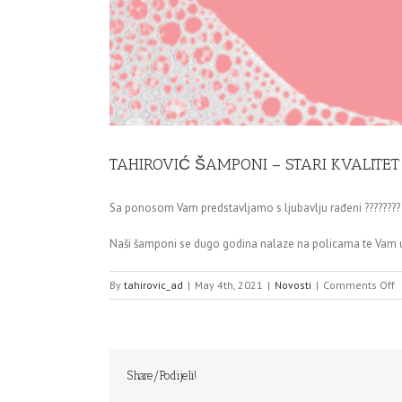
TAHIROVIĆ ŠAMPONI – STARI KVALITET 
Sa ponosom Vam predstavljamo s ljubavlju rađeni ???????? 
Naši šamponi se dugo godina nalaze na policama te Vam 
o
By
tahirovic_ad
|
May 4th, 2021
|
Novosti
|
Comments Off
T
Š
–
S
K
Share/Podijeli!
N