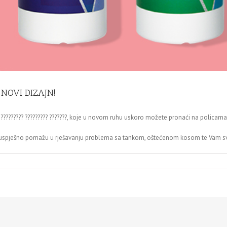
NOVI DIZAJN!
????????? ????????? ???????, koje u novom ruhu uskoro možete pronaći na policama
uspješno pomažu u rješavanju problema sa tankom, oštećenom kosom te Vam sv
n
AHIROVIĆ
AMPONI
TARI
VALITET
OVI