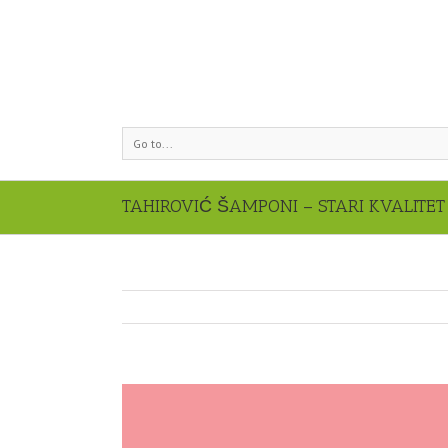
Go to...
TAHIROVIĆ ŠAMPONI – STARI KVALITET 