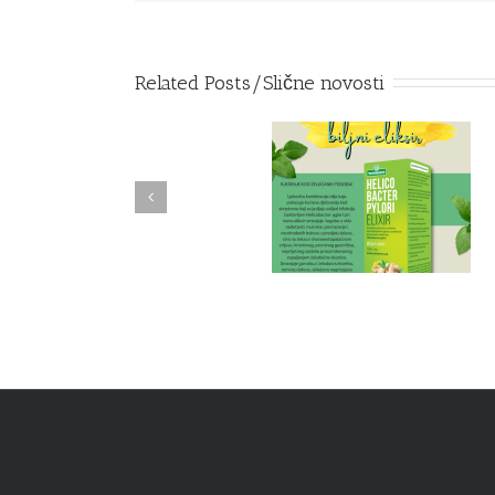
D
Related Posts/Slične novosti
BILJNI ELIKSIR –
NOVO – Zimski čaj
HELICOBACTER PYLORY