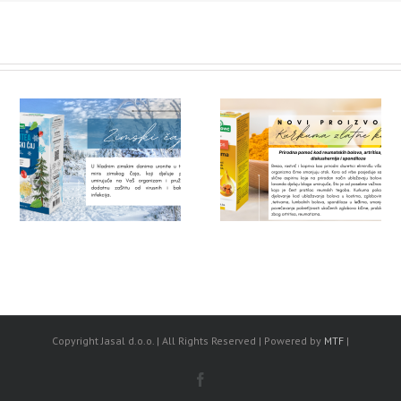
IZAJN!
NOVI PROIZVOD – Kurkuma
NOVO – Immuno kids ča
zlatne kapi
Copyright Jasal d.o.o. | All Rights Reserved | Powered by
MTF
|