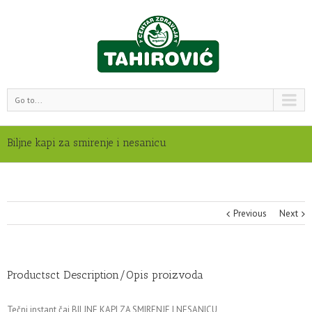
Go to...
Biljne kapi za smirenje i nesanicu
Previous
Next
Productsct Description/Opis proizvoda
Tečni instant čaj BILJNE KAPI ZA SMIRENJE I NESANICU