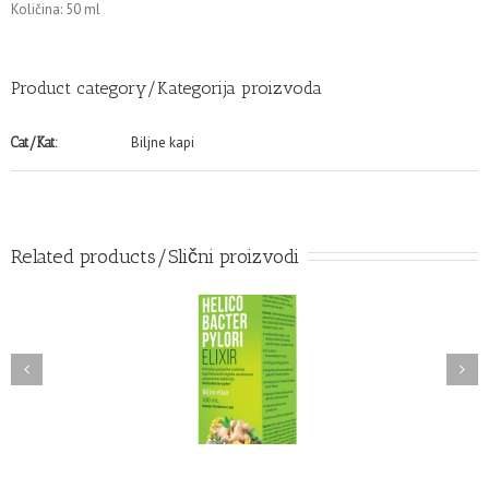
Količina: 50 ml
Product category/Kategorija proizvoda
Biljne kapi
Cat/Kat:
Related products/Slični proizvodi
ICOBACTER PYLORY
KURKUMA ZLATNE KAPI
biljni elixir