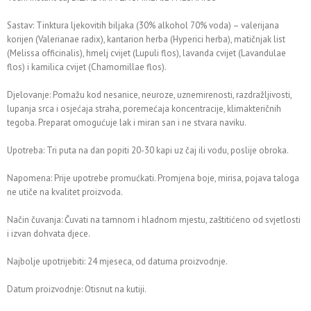
Sastav: Tinktura ljekovitih biljaka (30% alkohol 70% voda) – valerijana
korijen (Valerianae radix), kantarion herba (Hyperici herba), matičnjak list
(Melissa officinalis), hmelj cvijet (Lupuli flos), lavanda cvijet (Lavandulae
flos) i kamilica cvijet (Chamomillae flos).
Djelovanje: Pomažu kod nesanice, neuroze, uznemirenosti, razdražljivosti,
lupanja srca i osjećaja straha, poremećaja koncentracije, klimakteričnih
tegoba. Preparat omogućuje lak i miran san i ne stvara naviku.
Upotreba: Tri puta na dan popiti 20-30 kapi uz čaj ili vodu, poslije obroka.
Napomena: Prije upotrebe promućkati. Promjena boje, mirisa, pojava taloga
ne utiče na kvalitet proizvoda.
Način čuvanja: Čuvati na tamnom i hladnom mjestu, zaštitićeno od svjetlosti
i izvan dohvata djece.
Najbolje upotrijebiti: 24 mjeseca, od datuma proizvodnje.
Datum proizvodnje: Otisnut na kutiji.