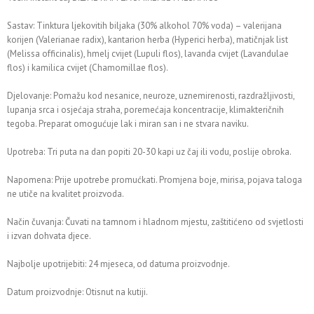
Sastav: Tinktura ljekovitih biljaka (30% alkohol 70% voda) – valerijana
korijen (Valerianae radix), kantarion herba (Hyperici herba), matičnjak list
(Melissa officinalis), hmelj cvijet (Lupuli flos), lavanda cvijet (Lavandulae
flos) i kamilica cvijet (Chamomillae flos).
Djelovanje: Pomažu kod nesanice, neuroze, uznemirenosti, razdražljivosti,
lupanja srca i osjećaja straha, poremećaja koncentracije, klimakteričnih
tegoba. Preparat omogućuje lak i miran san i ne stvara naviku.
Upotreba: Tri puta na dan popiti 20-30 kapi uz čaj ili vodu, poslije obroka.
Napomena: Prije upotrebe promućkati. Promjena boje, mirisa, pojava taloga
ne utiče na kvalitet proizvoda.
Način čuvanja: Čuvati na tamnom i hladnom mjestu, zaštitićeno od svjetlosti
i izvan dohvata djece.
Najbolje upotrijebiti: 24 mjeseca, od datuma proizvodnje.
Datum proizvodnje: Otisnut na kutiji.