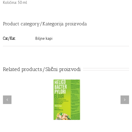
Količina: 50 ml
Product category/Kategorija proizvoda
Biljne kapi
Cat/Kat:
Related products/Slični proizvodi
ICOBACTER PYLORY
KURKUMA ZLATNE KAPI
biljni elixir