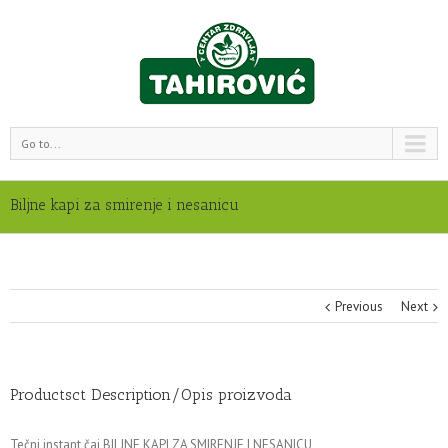
Go to...
Biljne kapi za smirenje i nesanicu
Previous
Next
Productsct Description/Opis proizvoda
Tečni instant čaj BILJNE KAPI ZA SMIRENJE I NESANICU