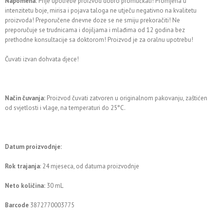
Napomena:
Prije upotrebe proizvod dobro promućkati! Promjena u
intenzitetu boje, mirisa i pojava taloga ne utječu negativno na kvalitetu
proizvoda! Preporučene dnevne doze se ne smiju prekoračiti! Ne
preporučuje se trudnicama i dojiljama i mlađima od 12 godina bez
prethodne konsultacije sa doktorom! Proizvod je za oralnu upotrebu!
Čuvati izvan dohvata djece!
Način čuvanja:
Proizvod čuvati zatvoren u originalnom pakovanju, zaštićen
od svjetlosti i vlage, na temperaturi do 25°C.
Datum proizvodnje:
Rok trajanja
: 24 mjeseca, od datuma proizvodnje
Neto količina:
30 mL
Barcode
3872770003775