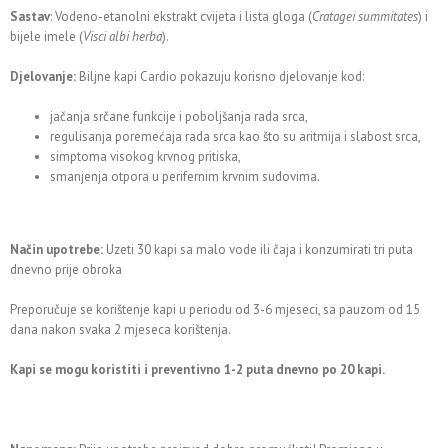
Sastav
: Vodeno-etanolni ekstrakt cvijeta i lista gloga (
Cratagei summitates
) i
bijele imele (
Visci albi herba
).
Djelovanje:
Biljne kapi Cardio pokazuju korisno djelovanje kod:
jačanja srčane funkcije i poboljšanja rada srca,
regulisanja poremećaja rada srca kao što su aritmija i slabost srca,
simptoma visokog krvnog pritiska,
smanjenja otpora u perifernim krvnim sudovima.
Način upotrebe:
Uzeti 30 kapi sa malo vode ili čaja i konzumirati tri puta
dnevno prije obroka
Preporučuje se korištenje kapi u periodu od 3-6 mjeseci, sa pauzom od 15
dana nakon svaka 2 mjeseca korištenja.
Kapi se mogu koristiti i preventivno 1-2 puta dnevno po 20 kapi.