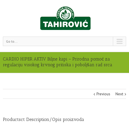
Go to...
CARDIO HIPER AKTIV Biljne kapi – Prirodna pomoć za
regulaciju visokog krvnog pritiska i poboljšan rad srca
Previous
Next
Productsct Description/Opis proizvoda