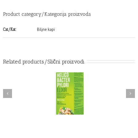
Product category/Kategorija proizvoda
Biljne kapi
Cat/Kat:
Related products/Slični proizvodi
ICOBACTER PYLORY
KURKUMA ZLATNE KAPI
biljni elixir