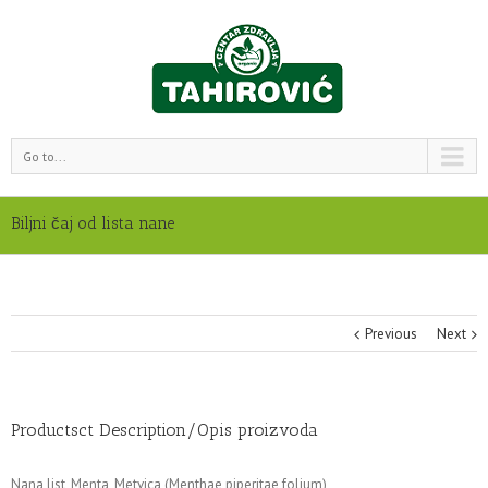
Go to...
Biljni čaj od lista nane
Previous
Next
Productsct Description/Opis proizvoda
Nana list, Menta, Metvica (Menthae piperitae folium)