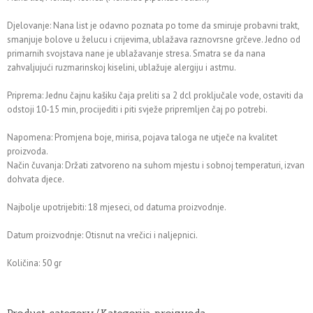
Djelovanje: Nana list je odavno poznata po tome da smiruje probavni trakt,
smanjuje bolove u želucu i crijevima, ublažava raznovrsne grčeve. Jedno od
primarnih svojstava nane je ublažavanje stresa. Smatra se da nana
zahvaljujući ruzmarinskoj kiselini, ublažuje alergiju i astmu.
Priprema: Jednu čajnu kašiku čaja preliti sa 2 dcl proključale vode, ostaviti da
odstoji 10-15 min, procijediti i piti svježe pripremljen čaj po potrebi.
Napomena: Promjena boje, mirisa, pojava taloga ne utječe na kvalitet
proizvoda.
Način čuvanja: Držati zatvoreno na suhom mjestu i sobnoj temperaturi, izvan
dohvata djece.
Najbolje upotrijebiti: 18 mjeseci, od datuma proizvodnje.
Datum proizvodnje: Otisnut na vrečici i naljepnici.
Količina: 50 gr