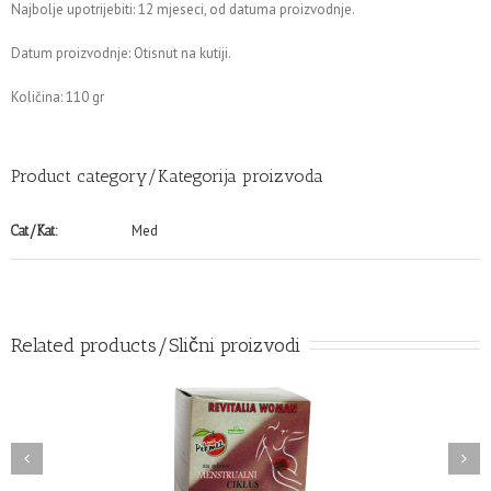
Najbolje upotrijebiti: 12 mjeseci, od datuma proizvodnje.
Datum proizvodnje: Otisnut na kutiji.
Količina: 110 gr
Product category/Kategorija proizvoda
Med
Cat/Kat:
Related products/Slični proizvodi
MEZ MIX REVITALIA
Revitalia man – PEKMEZ