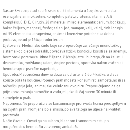
Sastav: Cvijetni pelud sadrži svaki od 22 elementa u čovjekovom tijelu,
esencijalne aminokiseline, kompletnu paletu proteina, vitamine A, B
kompleks, C, D, E, K i rutin, 28 minerala i mikro elemenata: barijum, bor, kalcij,
bakar, željezo, magnezij, fosfor, selen, jod, mangan, kalij, kalcij, cink i drugih
od 59 elemenata u tragovima, enzime i koenzime potrebne za dobru
probavu, pelud je 15% prirodni lecitin.
Djelovanje: Medicinsko čudo koje se preporučuje za jačanje imunološkog
sistema kod djece i odraslih, povečava fizičku kondiciju, koristi se za anemiju,
hormonski poremećaj štitne žlijezde, čišćenja jetre i bubrega, čir na želucu i
dvanaesniku, moždanog udara, Angine pectoris, oporavka nakon zračenja i
hemoterapije, psihičke napetosti, .
Upotreba: Preporučena dnevna doza za odrasle je 3 do 4 kašike, a djeca
koriste pola te količine. Polenov prah možete konzumirati samostalno ili sa
tečnošću prije jela, jer ima jaku celuloznu ovojnicu. Preporučujemo da ga
prije konzumiranja namočite u vodu, mlijeko ili čaj barem 30 minuta ili
sameljete u prah.
Napomena: Ne preporučuje se konzumiranje proizvoda licima preosjetljivim
na cvjetni prah. Promjena boje, mirisa, pojava taloga ne utječe na kvalitet
proizvoda.
Način čuvanja: Čuvati ga na suhom, hladnom i tamnom mjestu po
mogućnosti u hermetički zatvorenoj ambalaži.