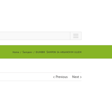
Home
Šamponi
ĐUMBIR ŠAMPON SA ARGANOVIM ULJEM
Previous
Next