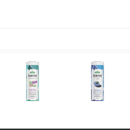
Šampon protiv opadanj
OM
Ćurokot šampon
kose