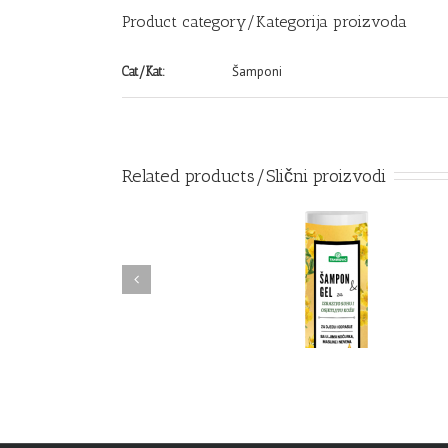
Product category/Kategorija proizvoda
Šamponi
Cat/Kat:
Related products/Slični proizvodi
TAHIROVIĆ 2U1 ŠAMPON I
GEL S ULJEM NOĆURKA I
ŠAMPON SA BIJELIM LUK
NEVENA – za djecu I odrasle