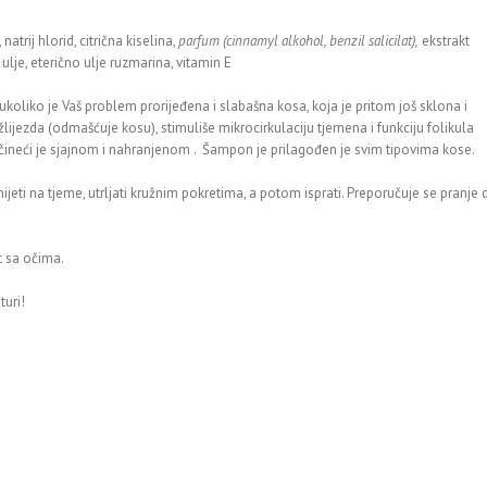
atrij hlorid, citrična kiselina,
parfum (cinnamyl alkohol, benzil salicilat),
ekstrakt
ulje, eterično ulje ruzmarina, vitamin E
koliko je Vaš problem prorijeđena i slabašna kosa, koja je pritom još sklona i
ijezda (odmašćuje kosu), stimuliše mikrocirkulaciju tjemena i funkciju folikula
su čineći je sjajnom i nahranjenom . Šampon je prilagođen je svim tipovima kose.
ijeti na tjeme, utrljati kružnim pokretima, a potom isprati. Preporučuje se pranje 
t sa očima.
uri!