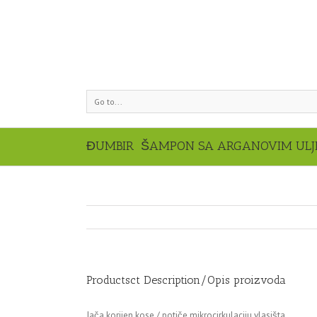
Go to...
ĐUMBIR ŠAMPON SA ARGANOVIM UL
Productsct Description/Opis proizvoda
Jača korijen kose / potiče mikrocirkulaciju vlasišta