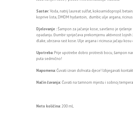
Sastav:
Voda, natrij laureat sulfat, kokoamidopropil betain, n
koprive lista, DMDM hydantoin, đumbir, ulje argana, ricinus 
Djelovanje :
Šampon za jačanje kose, savršeno je rješenje u
opadanju. Đumbir spriječava prekomjernu aktivnost lojnih žl
dlake, ubrzava rast kose. Ulje argana i ricinusa jačaju ko
Upotreba
: Prije upotrebe dobro protresti bocu, šampon nan
puta sedmično!
Napomena
: Čuvati izvan dohvata djece! Izbjegavati kontak
Način čuvanja:
Čuvati na tamnom mjestu i sobnoj temperat
Neto količina
: 200 mL