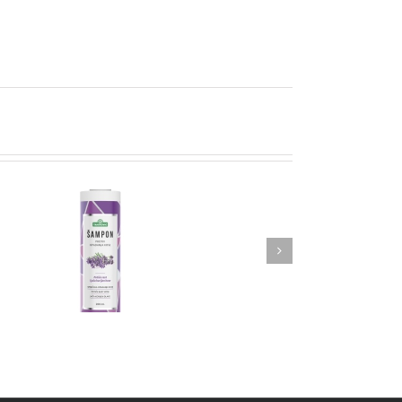
a
Šampon za suho pranje kose